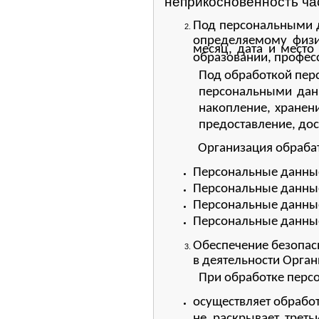
неприкосновенность ча
Под персональными 
определяемому физич
месяц, дата и место
образовании, профес
Под обработкой перс
персональными данн
накопление, хранени
предоставление, дос
Организация обраба
Персональные данны
Персональные данны
Персональные данные
Персональные данные
Обеспечение безопас
в деятельности Орган
При обработке перс
осуществляет обработ
не раскрывает трет