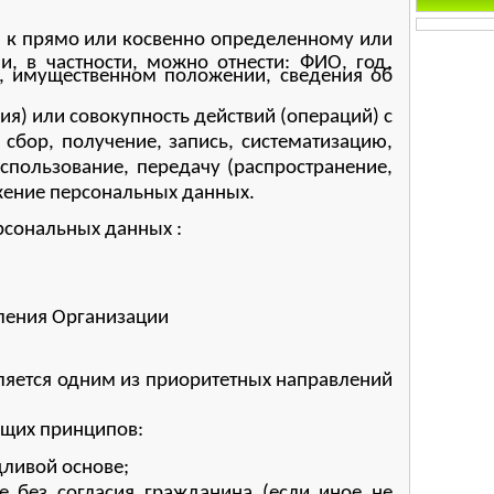
 к прямо или косвенно определенному или
, в частности, можно отнести: ФИО, год,
м, имущественном положении, сведения об
я) или совокупность действий (операций) с
сбор, получение, запись, систематизацию,
использование, передачу (распространение,
ожение персональных данных.
рсональных данных :
ления Организации
ляется одним из приоритетных направлений
ющих принципов:
дливой основе;
е без согласия гражданина (если иное не