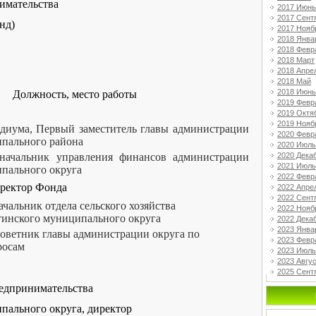
имательства
2017 Июнь
2017 Сент
нд)
2017 Нояб
2018 Янва
2018 Февр
2018 Март
2018 Апре
2018 Май
2018 Июнь
Должность, место работы
2019 Февр
2019 Октя
2019 Нояб
идиума, Первый заместитель главы администрации
2020 Февр
ипального района
2020 Июль
2020 Дека
начальник управления финансов администрации
2021 Июль
пального округа
2022 Февр
иректор Фонда
2022 Апре
2022 Сент
чальник отдела сельского хозяйства
2022 Нояб
тинского муниципального округа
2022 Дека
2023 Янва
оветник главы администрации округа по
2023 Февр
росам
2023 Июль
2023 Авгу
2025 Сент
едпринимательства
пального округа
, директор