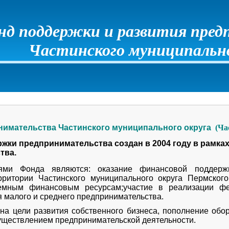
нд поддержки и развития пре
Частинского муниципально
нимательства Частинского муниципального округа 
 (Ч
жки предпринимательства создан в 2004 году в рамк
тва.
а являются: оказание финансовой поддержки су
рритории Частинского муниципального округа Пермского
аемным финансовым ресурсам;участие в реализации ф
я малого и среднего предпринимательства.
на цели развития собственного бизнеса, пополнение обо
существлением предпринимательской деятельности.