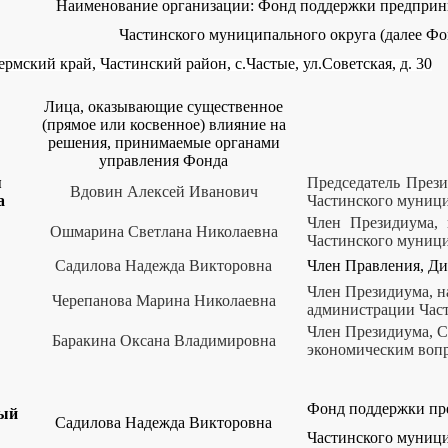
Наименование организации:
Фонд поддержки предприн
Частинского муниципального округа (далее Фо
рмский край, Частинский район, с.Частые, ул.Советская, д. 30
Лица, оказывающие существенное
(прямое или косвенное) влияние на
решения, принимаемые органами
управления Фонда
я
Председатель През
Вдовин Алексей Иванович
а
Частинского муниц
Член Президиума, 
Ошмарина Светлана Николаевна
Частинского муници
Садилова Надежда Викторовна
Член Правления, Д
Член Президиума, на
Черепанова Марина Николаевна
администрации Час
Член Президиума, С
Баракина Оксана Владимировна
экономическим воп
Фонд поддержки пр
ный
Садилова Надежда Викторовна
Частинского муници