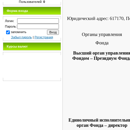
Пользователей:
0
Форма входа
Юридический адрес: 617170, Пе
Логин:
Пароль:
запомнить
Органы управления
Забыл пароль
|
Регистрация
Фонда
Курсы валют
Высший орган управлени
Фондом – Президиум Фонд
Единоличный исполнитель
орган Фонда – директор