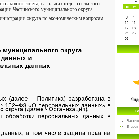
«
ительского совета,
начальник отдела сельского
Пн
Вт
рации Частинского муниципального округа
3
4
инистрации округа по экономическим вопросам
10
11
17
18
24
25
31
 муниципального округа
 данных и
нальных данных
х (далее – Политика) разработана в
 № 152–ФЗ «О персональных данных» в
округа (далее - Организация).
Со
ы обработки персональных данных в
Частин
Второй
 данных, в том числе защиты прав на