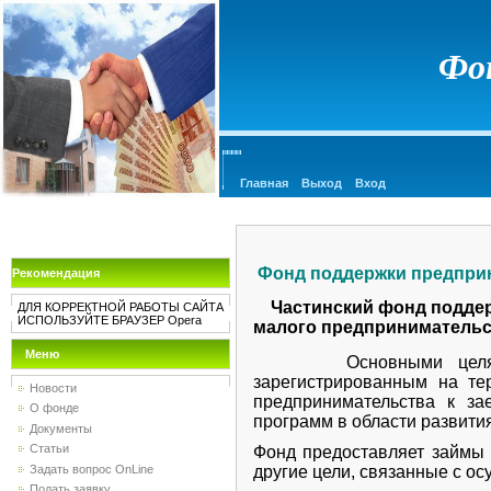
Фо
Главная
Выход
Вход
 Фонд поддержки предпри
Рекомендация
Частинский фонд поддер
ДЛЯ КОРРЕКТНОЙ РАБОТЫ САЙТА
ИСПОЛЬЗУЙТЕ БРАУЗЕР Opera
малого предпринимательс
Меню
Основными целями Фонд
зарегистрированным на те
Новости
предпринимательства к з
О фонде
программ в области развити
Документы
Статьи
Фонд предоставляет займы 
Задать вопрос OnLine
другие цели, связанные с о
Подать заявку