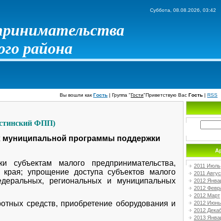
Суббота, 08.08.2026, 03:42
дпринимательства
го района
Вы вошли как
Гость
|
Группа
"
Гости
"
Приветствую Вас
Гость
|
RSS
астинский ФПП) 
ах муниципальной программы поддержки
А
бъектам малого предпринимательства,
2011 Июль
 края; упрощение доступа субъектов малого
2011 Авгус
едеральных, региональных и муниципальных
2012 Янва
2012 Февр
2012 Март
ротных средств, приобретение оборудования и
2012 Июнь
2012 Дека
2013 Янва