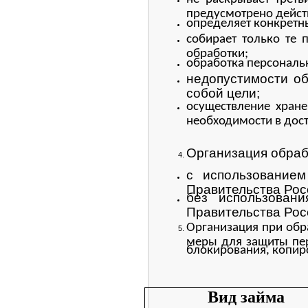
предусмотрено дейст
определяет конкретн
собирает только те
обработки;
обработка персональ
недопустимости о
собой цели;
осуществление хран
необходимости в дос
Организация обраб
с использованием
Правительства Рос
без использован
Правительства Рос
Организация при обр
меры для защиты пер
блокирования, копир
Вид займа