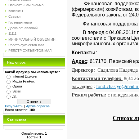
Финансовая поддержка в в
Написать нам письмо
(фермерским) хозяйствам, к
Контакты
Федерального закона от 24.
Ссылки
Гостевая книга
Финансовая поддержка осу
Доска объявлений
В период с 04.08.2011г по 
11111
соответствии с Приказом Це
МИНИМАЛЬНЫЙ ОБЪЕМ ИН...
микрофинансовых организац
Реестр субъектов мал...
РЕЕСТР СУБЪЕКТОВ МАЛ...
Контакты:
Адрес
: 617170, Пермский кра
Наш опрос
Директор:
Садилова Надежда
Какой браузер вы используете?
Internet Explorer
Контактный телефон:
8(34 26
Mozila FireFox
эл., адрес
:
fond-chastye@mail.r
Opera
Safari
Режим работы:
с понедельника
др.
Результаты
|
Архив опросов
Всего ответов:
100
Список л
Статистика
Онлайн всего:
1
Гостей:
1