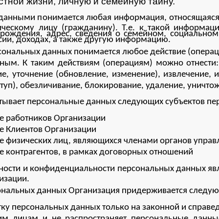
стной жизни, личную и семейную тайну.
данными понимается любая информация, относящаяся
ескому лицу (гражданину). Т.е. к такой информации
 рождения, адрес, сведения о семейном, социально
сии, доходах, а также другую информацию.
ональных данных понимается любое действие (операци
ым. К таким действиям (операциям) можно отнести: 
е, уточнение (обновление, изменение), извлечение, 
туп), обезличивание, блокирование, удаление, уничт
тывает персональные данных следующих субъектов пе
е работников Организации
е Клиентов Организации
 физических лиц, являющихся членами органов управ
 контрагентов, в рамках договорных отношений
ности и конфиденциальности персональных данных яв
изации.
ональных данных Организация придерживается следу
ку персональных данных только на законной и справе
ьим лицам и не распространяет персональные данны